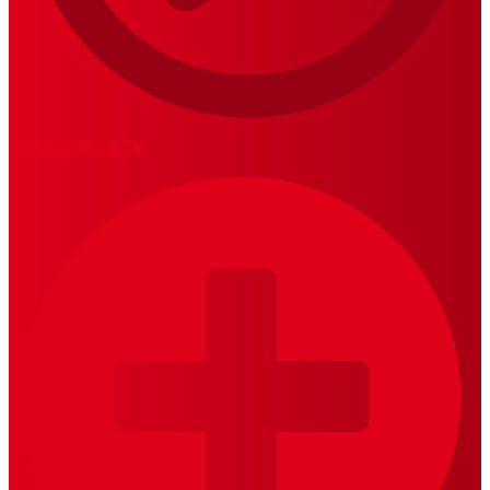
MariskalRock TV