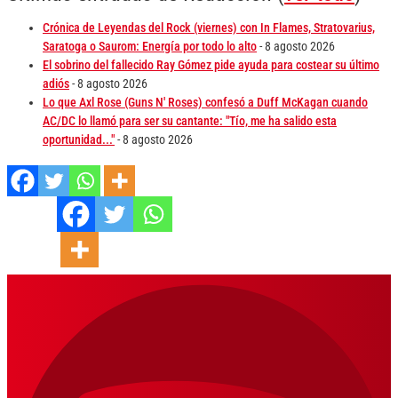
Crónica de Leyendas del Rock (viernes) con In Flames, Stratovarius,
Saratoga o Saurom: Energía por todo lo alto
- 8 agosto 2026
El sobrino del fallecido Ray Gómez pide ayuda para costear su último
adiós
- 8 agosto 2026
Lo que Axl Rose (Guns N' Roses) confesó a Duff McKagan cuando
AC/DC lo llamó para ser su cantante: "Tío, me ha salido esta
oportunidad..."
- 8 agosto 2026