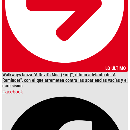
LO ÚLTIMO
Walkways lanza “A Devil's Mist (Fire)”, último adelanto de "A
Reminder", con el que arremeten contra las apariencias vacías y el
narcisismo
Facebook