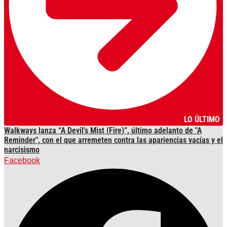
LO ÚLTIMO
Walkways lanza “A Devil's Mist (Fire)”, último adelanto de "A
Reminder", con el que arremeten contra las apariencias vacías y el
narcisismo
Facebook