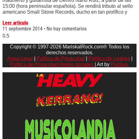
madrileño y guitarrista de Deniro Nano Ruiz, a partir de las
15:00 (hora peninsular española). Se rendirá tributo al sello
americano Small Stone Records, ducho en tan prolífico y
Leer artículo
11 septiembre 2014
No hay comentarios
Copyright © 1997-2026 MariskalRock.com® Todos los
derechos reservados.
Aviso Legal
|
Política de Privacidad
|
Política de cookies
|
Política de Privacidad Redes sociales
| Art by
Publiup.