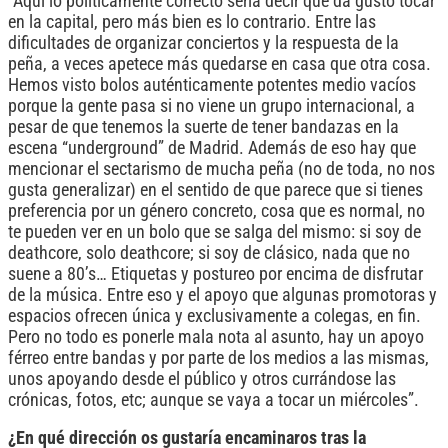
“Aquí lo políticamente correcto sería decir que da gusto tocar
en la capital, pero más bien es lo contrario. Entre las
dificultades de organizar conciertos y la respuesta de la
peña, a veces apetece más quedarse en casa que otra cosa.
Hemos visto bolos auténticamente potentes medio vacíos
porque la gente pasa si no viene un grupo internacional, a
pesar de que tenemos la suerte de tener bandazas en la
escena “underground” de Madrid. Además de eso hay que
mencionar el sectarismo de mucha peña (no de toda, no nos
gusta generalizar) en el sentido de que parece que si tienes
preferencia por un género concreto, cosa que es normal, no
te pueden ver en un bolo que se salga del mismo: si soy de
deathcore, solo deathcore; si soy de clásico, nada que no
suene a 80’s… Etiquetas y postureo por encima de disfrutar
de la música. Entre eso y el apoyo que algunas promotoras y
espacios ofrecen única y exclusivamente a colegas, en fin.
Pero no todo es ponerle mala nota al asunto, hay un apoyo
férreo entre bandas y por parte de los medios a las mismas,
unos apoyando desde el público y otros currándose las
crónicas, fotos, etc; aunque se vaya a tocar un miércoles”.
¿En qué dirección os gustaría encaminaros tras la