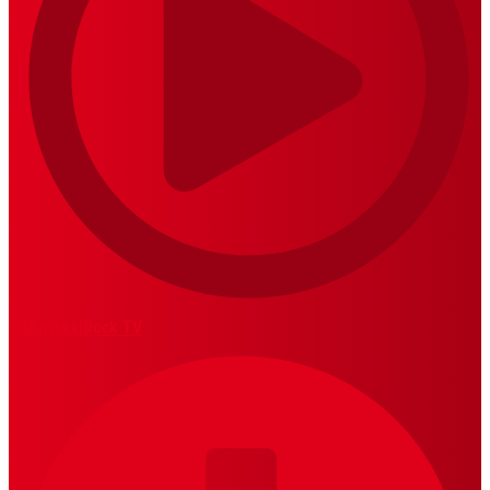
MariskalRock TV