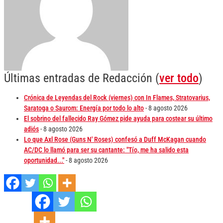
Últimas entradas de Redacción
(
ver todo
)
Crónica de Leyendas del Rock (viernes) con In Flames, Stratovarius,
Saratoga o Saurom: Energía por todo lo alto
- 8 agosto 2026
El sobrino del fallecido Ray Gómez pide ayuda para costear su último
adiós
- 8 agosto 2026
Lo que Axl Rose (Guns N' Roses) confesó a Duff McKagan cuando
AC/DC lo llamó para ser su cantante: "Tío, me ha salido esta
oportunidad..."
- 8 agosto 2026