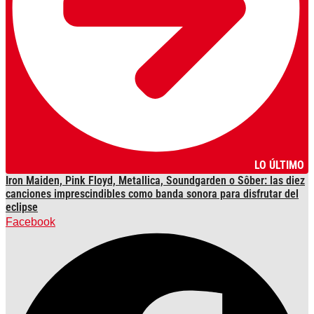
LO ÚLTIMO
Iron Maiden, Pink Floyd, Metallica, Soundgarden o Sôber: las diez
canciones imprescindibles como banda sonora para disfrutar del
eclipse
Facebook