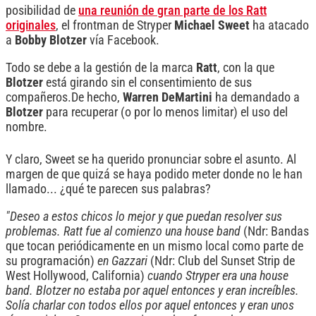
posibilidad de
una reunión de gran parte de los Ratt
originales
, el frontman de Stryper
Michael
Sweet
ha atacado
a
Bobby
Blotzer
vía Facebook.
Todo se debe a la gestión de la marca
Ratt
, con la que
Blotzer
está girando sin el consentimiento de sus
compañeros.De hecho,
Warren
DeMartini
ha demandado a
Blotzer
para recuperar (o por lo menos limitar) el uso del
nombre.
Y claro, Sweet se ha querido pronunciar sobre el asunto. Al
margen de que quizá se haya podido meter donde no le han
llamado... ¿qué te parecen sus palabras?
"Deseo a estos chicos lo mejor y que puedan resolver sus
problemas. Ratt fue al comienzo una house band
(Ndr: Bandas
que tocan periódicamente en un mismo local como parte de
su programación)
en Gazzari
(Ndr: Club del Sunset Strip de
West Hollywood, California)
cuando Stryper era una house
band. Blotzer no estaba por aquel entonces y eran increíbles.
Solía charlar con todos ellos por aquel entonces y eran unos