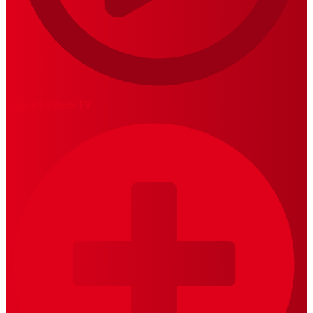
MariskalRock TV