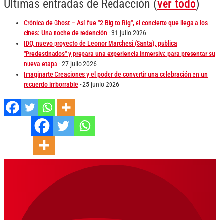
Últimas entradas de Redacción
(
ver todo
)
Crónica de Ghost – Así fue "2 Big to Rig", el concierto que llega a los
cines: Una noche de redención
- 31 julio 2026
IDO, nuevo proyecto de Leonor Marchesi (Santa), publica
"Predestinados" y prepara una experiencia inmersiva para presentar su
nueva etapa
- 27 julio 2026
Imaginarte Creaciones y el poder de convertir una celebración en un
recuerdo imborrable
- 25 junio 2026