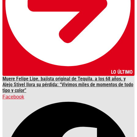
LO ÚLTIMO
Muere Felipe Lipe, bajista original de Tequila, a los 68 años, y
Alejo Stivel llora su pérdida: “Vivimos miles de momentos de todo
tipo y color”
Facebook