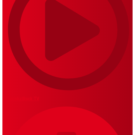
MariskalRock TV