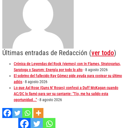
Últimas entradas de Redacción
(
ver todo
)
Crónica de Leyendas del Rock (viernes) con In Flames, Stratovarius,
Saratoga o Saurom: Energía por todo lo alto
- 8 agosto 2026
El sobrino del fallecido Ray Gómez pide ayuda para costear su último
adiós
- 8 agosto 2026
Lo que Axl Rose (Guns N' Roses) confesó a Duff McKagan cuando
AC/DC lo llamó para ser su cantante: "Tío, me ha salido esta
oportunidad..."
- 8 agosto 2026