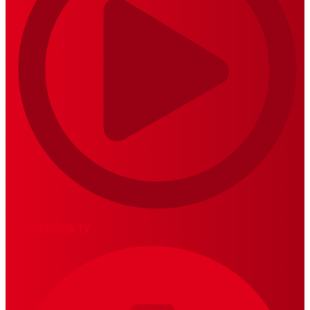
MariskalRock TV