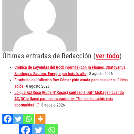
Últimas entradas de Redacción
(
ver todo
)
Crónica de Leyendas del Rock (viernes) con In Flames, Stratovarius,
Saratoga o Saurom: Energía por todo lo alto
- 8 agosto 2026
El sobrino del fallecido Ray Gómez pide ayuda para costear su último
adiós
- 8 agosto 2026
Lo que Axl Rose (Guns N' Roses) confesó a Duff McKagan cuando
AC/DC lo llamó para ser su cantante: "Tío, me ha salido esta
oportunidad..."
- 8 agosto 2026