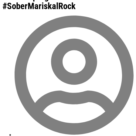
#SoberMariskalRock