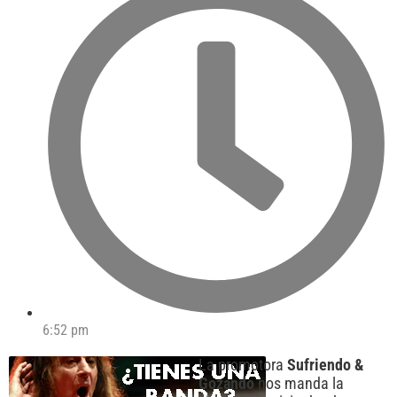
6:52 pm
La promotora
Sufriendo &
Gozando
nos manda la