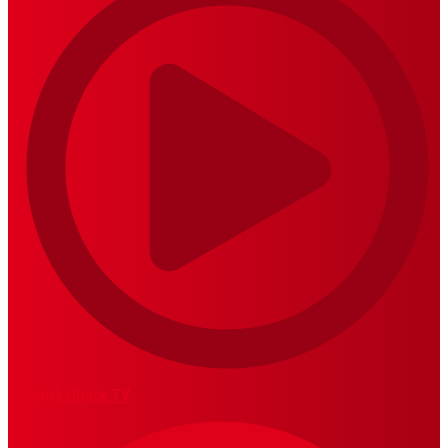
MariskalRock TV