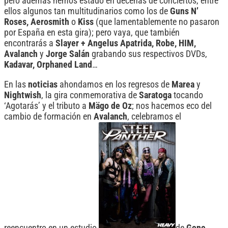
pero además hemos estado en decenas de conciertos, entre
ellos algunos tan multitudinarios como los de
Guns N’
Roses, Aerosmith
o
Kiss
(que lamentablemente no pasaron
por España en esta gira); pero vaya, que también
encontrarás a
Slayer + Angelus Apatrida, Robe, HIM,
Avalanch
y
Jorge Salán
grabando sus respectivos DVDs,
Kadavar, Orphaned Land
…
En las
noticias
ahondamos en los regresos de
Marea
y
Nightwish
, la gira conmemorativa de
Saratoga
tocando
‘Agotarás’ y el tributo a
Mägo de Oz
; nos hacemos eco del
cambio de formación en
Avalanch
, celebramos el
reencuentro en un estudio
de
Gene