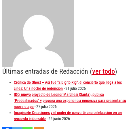
Últimas entradas de Redacción
(
ver todo
)
Crónica de Ghost – Así fue "2 Big to Rig", el concierto que llega a los
cines: Una noche de redención
- 31 julio 2026
IDO, nuevo proyecto de Leonor Marchesi (Santa), publica
"Predestinados" y prepara una experiencia inmersiva para presentar su
nueva etapa
- 27 julio 2026
Imaginarte Creaciones y el poder de convertir una celebración en un
recuerdo imborrable
- 25 junio 2026