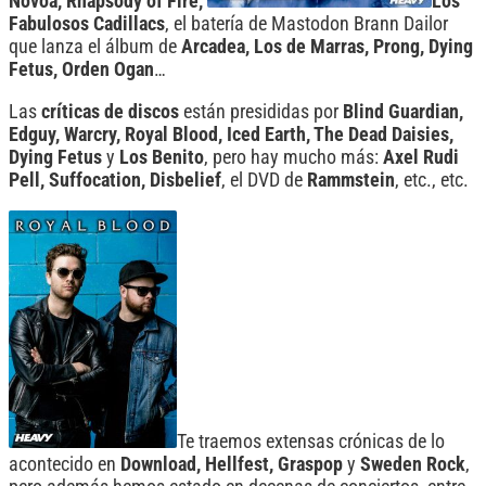
Novoa, Rhapsody of Fire,
Los
Fabulosos Cadillacs
, el batería de Mastodon Brann Dailor
que lanza el álbum de
Arcadea, Los de Marras, Prong, Dying
Fetus, Orden Ogan
…
Las
críticas de discos
están presididas por
Blind Guardian,
Edguy, Warcry, Royal Blood, Iced Earth, The Dead Daisies,
Dying Fetus
y
Los Benito
, pero hay mucho más:
Axel Rudi
Pell, Suffocation, Disbelief
, el DVD de
Rammstein
, etc., etc.
Te traemos extensas crónicas de lo
acontecido en
Download, Hellfest, Graspop
y
Sweden Rock
,