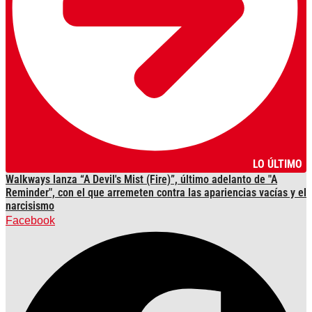
LO ÚLTIMO
Walkways lanza “A Devil's Mist (Fire)”, último adelanto de "A
Reminder", con el que arremeten contra las apariencias vacías y el
narcisismo
Facebook