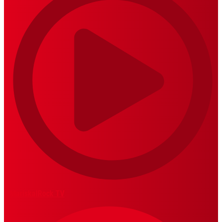
MariskalRock TV