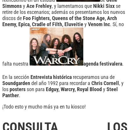
Simmons
y
Ace Frehley
, y lamentamos que
Nikki Sixx
se
retire de los escenarios; además os presentamos los nuevos
discos de
Foo Fighters, Queens of the Stone Age, Arch
Enemy, Epica, Cradle of Filth, Eluveitie
y
Venom Inc
. Sí, no
falta nuestra
agenda festivalera
.
En la sección
Entrevista histórica
recuperamos una de
Soundgarden
del año 1992 para recordar a
Chris Cornell
, y
los
posters
son para
Edguy, Warcry, Royal Blood
y
Steel
Panther
.
¡Todo esto y mucho más ya en tu kiosco!
CONSULTA LOS