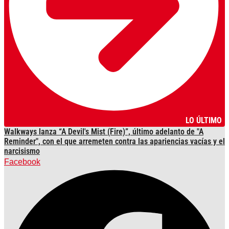
LO ÚLTIMO
Walkways lanza “A Devil's Mist (Fire)”, último adelanto de "A
Reminder", con el que arremeten contra las apariencias vacías y el
narcisismo
Facebook