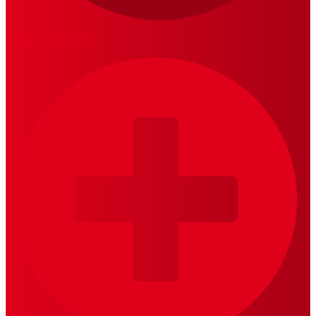
MariskalRock TV