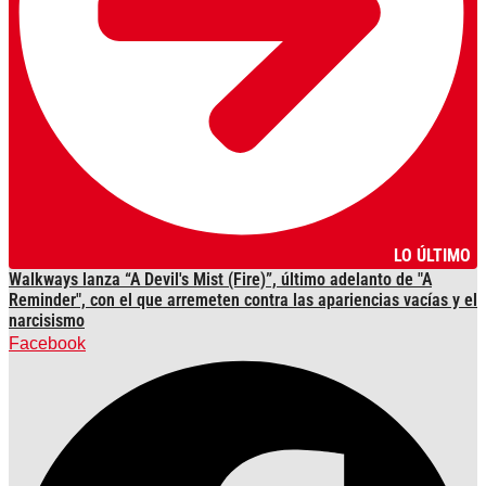
LO ÚLTIMO
Walkways lanza “A Devil's Mist (Fire)”, último adelanto de "A
Reminder", con el que arremeten contra las apariencias vacías y el
narcisismo
Facebook