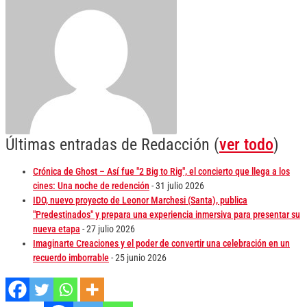
Últimas entradas de Redacción
(
ver todo
)
Crónica de Ghost – Así fue "2 Big to Rig", el concierto que llega a los
cines: Una noche de redención
- 31 julio 2026
IDO, nuevo proyecto de Leonor Marchesi (Santa), publica
"Predestinados" y prepara una experiencia inmersiva para presentar su
nueva etapa
- 27 julio 2026
Imaginarte Creaciones y el poder de convertir una celebración en un
recuerdo imborrable
- 25 junio 2026