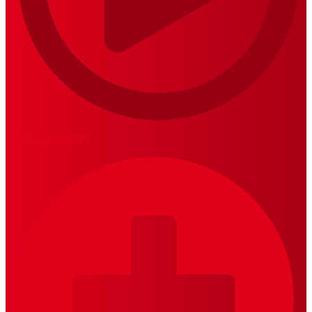
MariskalRock TV