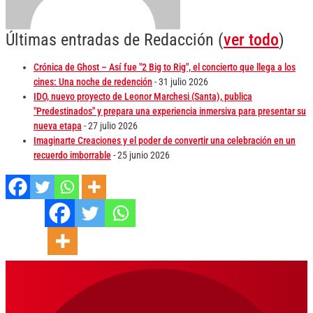
Últimas entradas de Redacción
(
ver todo
)
Crónica de Ghost – Así fue "2 Big to Rig", el concierto que llega a los
cines: Una noche de redención
- 31 julio 2026
IDO, nuevo proyecto de Leonor Marchesi (Santa), publica
"Predestinados" y prepara una experiencia inmersiva para presentar su
nueva etapa
- 27 julio 2026
Imaginarte Creaciones y el poder de convertir una celebración en un
recuerdo imborrable
- 25 junio 2026