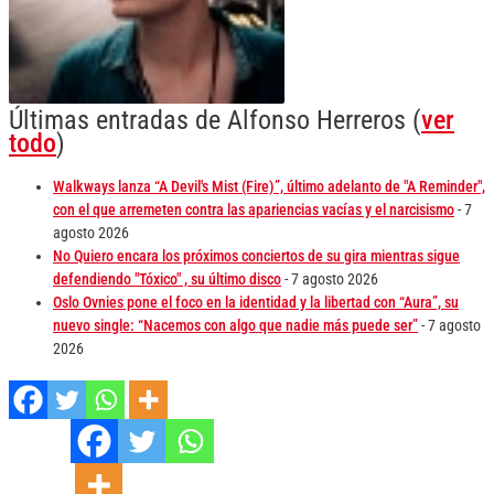
Últimas entradas de Alfonso Herreros
(
ver
todo
)
Walkways lanza “A Devil's Mist (Fire)”, último adelanto de "A Reminder",
con el que arremeten contra las apariencias vacías y el narcisismo
- 7
agosto 2026
No Quiero encara los próximos conciertos de su gira mientras sigue
defendiendo "Tóxico" , su último disco
- 7 agosto 2026
Oslo Ovnies pone el foco en la identidad y la libertad con “Aura”, su
nuevo single: “Nacemos con algo que nadie más puede ser”
- 7 agosto
2026