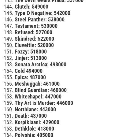
The Devil Wears Prada: 557000
Clutch: 549000
Type O Negative: 542000
Steel Panther: 538000
Testament: 530000
Refused: 527000
Skindred: 522000
Eluveitie: 520000
Fozzy: 518000
Jinjer: 513000
Sonata Arctica: 498000
Cold 494000
Epica: 487000
Meshuggah: 461000
Blind Guardian: 460000
Whitechapel: 447000
Thy Art is Murder: 446000
Northlane: 443000
Death: 437000
Korpiklaani: 429000
Dethklok: 413000
Polyphia: 405000