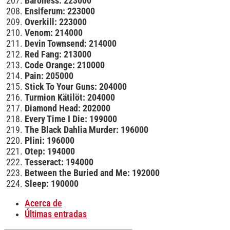
Baroness: 223000
Ensiferum: 223000
Overkill: 223000
Venom: 214000
Devin Townsend: 214000
Red Fang: 213000
Code Orange: 210000
Pain: 205000
Stick To Your Guns: 204000
Turmion Kätilöt: 204000
Diamond Head: 202000
Every Time I Die: 199000
The Black Dahlia Murder: 196000
Plini: 196000
Otep: 194000
Tesseract: 194000
Between the Buried and Me: 192000
Sleep: 190000
Acerca de
Últimas entradas