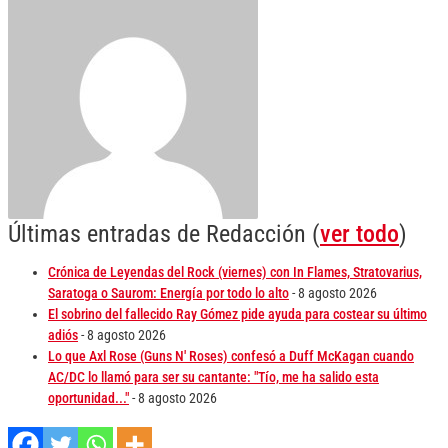
Últimas entradas de Redacción
(
ver todo
)
Crónica de Leyendas del Rock (viernes) con In Flames, Stratovarius,
Saratoga o Saurom: Energía por todo lo alto
- 8 agosto 2026
El sobrino del fallecido Ray Gómez pide ayuda para costear su último
adiós
- 8 agosto 2026
Lo que Axl Rose (Guns N' Roses) confesó a Duff McKagan cuando
AC/DC lo llamó para ser su cantante: "Tío, me ha salido esta
oportunidad..."
- 8 agosto 2026