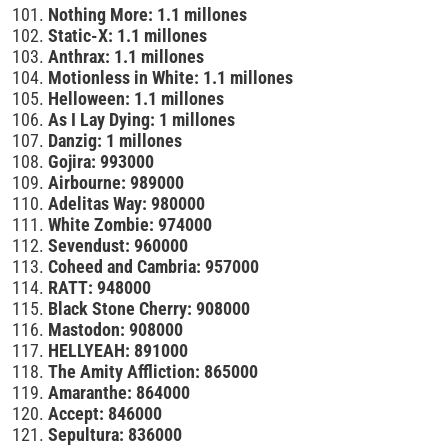
Nothing More: 1.1 millones
Static-X: 1.1 millones
Anthrax: 1.1 millones
Motionless in White: 1.1 millones
Helloween: 1.1 millones
As I Lay Dying: 1 millones
Danzig: 1 millones
Gojira: 993000
Airbourne: 989000
Adelitas Way: 980000
White Zombie: 974000
Sevendust: 960000
Coheed and Cambria: 957000
RATT: 948000
Black Stone Cherry: 908000
Mastodon: 908000
HELLYEAH: 891000
The Amity Affliction: 865000
Amaranthe: 864000
Accept: 846000
Sepultura: 836000