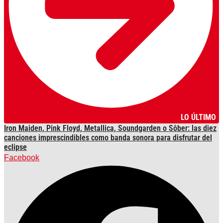
LO ÚLTIMO
Iron Maiden, Pink Floyd, Metallica, Soundgarden o Sôber: las diez
canciones imprescindibles como banda sonora para disfrutar del
eclipse
Facebook