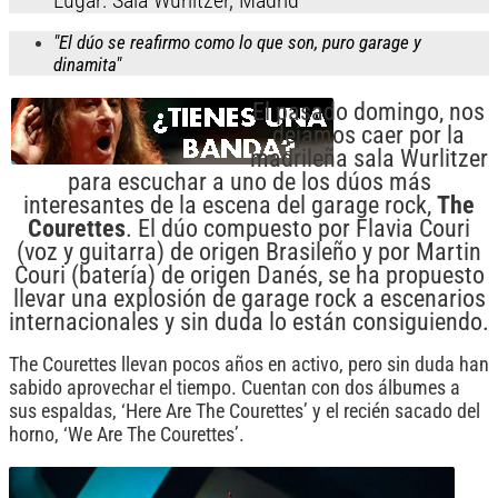
Lugar: Sala Wurlitzer, Madrid
"El dúo se reafirmo como lo que son, puro garage y
dinamita"
El pasado domingo, nos
dejamos caer por la
madrileña sala Wurlitzer
para escuchar a uno de los dúos más
interesantes de la escena del garage rock,
The
Courettes
. El dúo compuesto por Flavia Couri
(voz y guitarra) de origen Brasileño y por Martin
Couri (batería) de origen Danés, se ha propuesto
llevar una explosión de garage rock a escenarios
internacionales y sin duda lo están consiguiendo.
The Courettes llevan pocos años en activo, pero sin duda han
sabido aprovechar el tiempo. Cuentan con dos álbumes a
sus espaldas, ‘Here Are The Courettes’ y el recién sacado del
horno, ‘We Are The Courettes’.