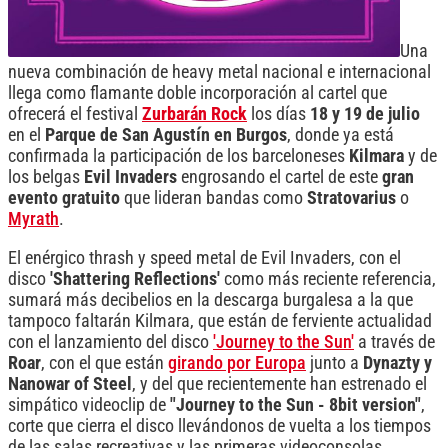
Una
nueva combinación de heavy metal nacional e internacional
llega como flamante doble incorporación al cartel que
ofrecerá el festival
Zurbarán Rock
los días
18 y 19 de julio
en el
Parque de San Agustín en Burgos
, donde ya está
confirmada la participación de los barceloneses
Kilmara
y de
los belgas
Evil Invaders
engrosando el cartel de este
gran
evento gratuito
que lideran bandas como
Stratovarius
o
Myrath
.
El enérgico thrash y speed metal de Evil Invaders, con el
disco
'Shattering Reflections'
como más reciente referencia,
sumará más decibelios en la descarga burgalesa a la que
tampoco faltarán Kilmara, que están de ferviente actualidad
con el lanzamiento del disco
'Journey to the Sun'
a través de
Roar
, con el que están
girando por Europa
junto a
Dynazty y
Nanowar of Steel
, y del que recientemente han estrenado el
simpático videoclip de
"Journey to the Sun - 8bit version"
,
corte que cierra el disco llevándonos de vuelta a los tiempos
de las salas recreativas y las primeras videoconsolas.