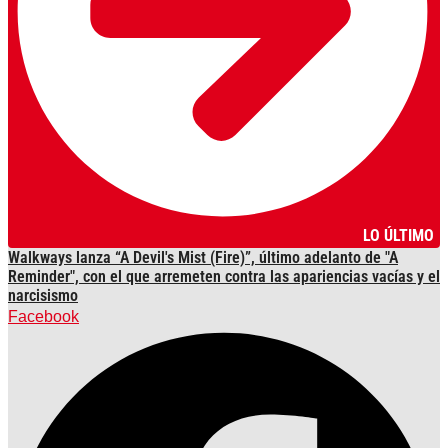
LO ÚLTIMO
Walkways lanza “A Devil's Mist (Fire)”, último adelanto de "A
Reminder", con el que arremeten contra las apariencias vacías y el
narcisismo
Facebook