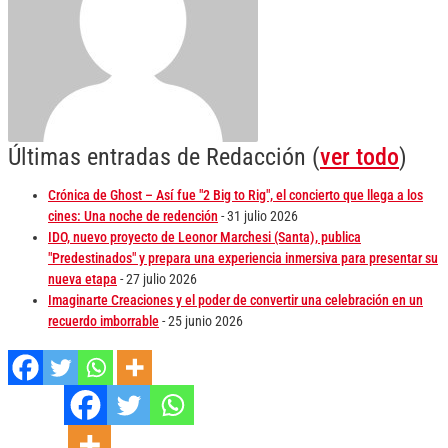
Últimas entradas de Redacción
(
ver todo
)
Crónica de Ghost – Así fue "2 Big to Rig", el concierto que llega a los
cines: Una noche de redención
- 31 julio 2026
IDO, nuevo proyecto de Leonor Marchesi (Santa), publica
"Predestinados" y prepara una experiencia inmersiva para presentar su
nueva etapa
- 27 julio 2026
Imaginarte Creaciones y el poder de convertir una celebración en un
recuerdo imborrable
- 25 junio 2026