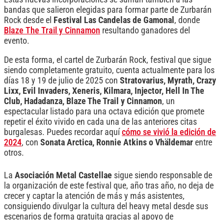
bandas que salieron elegidas para formar parte de Zurbarán
Rock desde el
Festival Las Candelas de Gamonal
, donde
Blaze The Trail y Cinnamon
resultando ganadores del
evento.
De esta forma, el cartel de Zurbarán Rock, festival que sigue
siendo completamente gratuito, cuenta actualmente para los
días 18 y 19 de julio de 2025 con
Stratovarius, Myrath, Crazy
Lixx, Evil Invaders, Xeneris, Kilmara, Injector, Hell In The
Club, Hadadanza, Blaze The Trail y Cinnamon
, un
espectacular listado para una octava edición que promete
repetir el éxito vivido en cada una de las anteriores citas
burgalesas. Puedes recordar aquí
cómo se vivió la edición de
2024
, con
Sonata Arctica, Ronnie Atkins o Vhäldemar
entre
otros.
La
Asociación Metal Castellae
sigue siendo responsable de
la organización de este festival que, año tras año, no deja de
crecer y captar la atención de más y más asistentes,
consiguiendo divulgar la cultura del heavy metal desde sus
escenarios de forma gratuita gracias al apoyo de