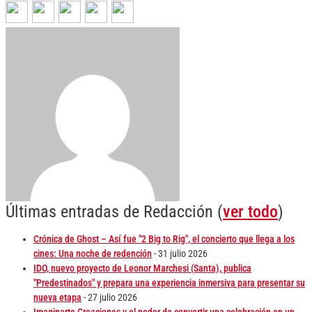
Últimas entradas de Redacción
(
ver todo
)
Crónica de Ghost – Así fue "2 Big to Rig", el concierto que llega a los
cines: Una noche de redención
- 31 julio 2026
IDO, nuevo proyecto de Leonor Marchesi (Santa), publica
"Predestinados" y prepara una experiencia inmersiva para presentar su
nueva etapa
- 27 julio 2026
Imaginarte Creaciones y el poder de convertir una celebración en un