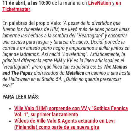
11 de abril, a las 10:00
de la mañana en
LiveNation
y
en
Ticketmaster
.
En palabras del propio Valo:
"A pesar de lo divertidos que
fueron los funerales de HIM, me llevó más de unas pocas lunas
lamerme las heridas a la sombra del "Heartagram" y encontrar
una excusa para rasgar y tararear de nuevo. Decidí ponerle la
correa a mi amado perro negro y empezamos a aullar juntos en
lugar de ladrarnos. Así nació "Loveletting". Artísticamente, la
principal diferencia entre HIM y VV es la línea adicional en el
"Heartagram". ¡Pero qué línea tan exquisita es! Es
The Mamas
and The Papas
disfrazados de
Metallica
en camino a una fiesta
de Halloween en el Studio 54. ¿Quién no querría presenciar
eso?"
PARA LEER MÁS:
Ville Valo (HIM) sorprende con VV y "Gothica Fennica
Vol. 1", su primer lanzamiento
Vídeos de Ville Valo & Agents actuando en Levi
(Finlandia) como parte de su nueva gira