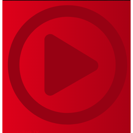
MariskalRock TV