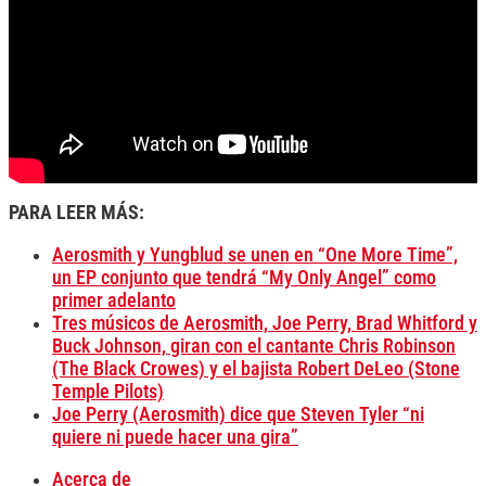
PARA LEER MÁS:
Aerosmith y Yungblud se unen en “One More Time”,
un EP conjunto que tendrá “My Only Angel” como
primer adelanto
Tres músicos de Aerosmith, Joe Perry, Brad Whitford y
Buck Johnson, giran con el cantante Chris Robinson
(The Black Crowes) y el bajista Robert DeLeo (Stone
Temple Pilots)
Joe Perry (Aerosmith) dice que Steven Tyler “ni
quiere ni puede hacer una gira”
Acerca de