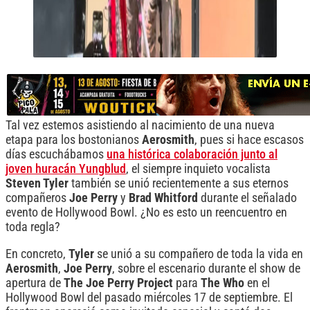
Tal vez estemos asistiendo al nacimiento de una nueva
etapa para los bostonianos
Aerosmith
, pues si hace escasos
días escuchábamos
una histórica colaboración junto al
joven huracán Yungblud
, el siempre inquieto vocalista
Steven Tyler
también se unió recientemente a sus eternos
compañeros
Joe Perry
y
Brad Whitford
durante el señalado
evento de Hollywood Bowl. ¿No es esto un reencuentro en
toda regla?
En concreto,
Tyler
se unió a su compañero de toda la vida en
Aerosmith
,
Joe Perry
, sobre el escenario durante el show de
apertura de
The Joe Perry Project
para
The Who
en el
Hollywood Bowl del pasado miércoles 17 de septiembre. El