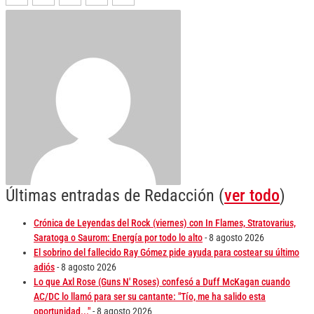
Últimas entradas de Redacción
(
ver todo
)
Crónica de Leyendas del Rock (viernes) con In Flames, Stratovarius,
Saratoga o Saurom: Energía por todo lo alto
- 8 agosto 2026
El sobrino del fallecido Ray Gómez pide ayuda para costear su último
adiós
- 8 agosto 2026
Lo que Axl Rose (Guns N' Roses) confesó a Duff McKagan cuando
AC/DC lo llamó para ser su cantante: "Tío, me ha salido esta
oportunidad..."
- 8 agosto 2026