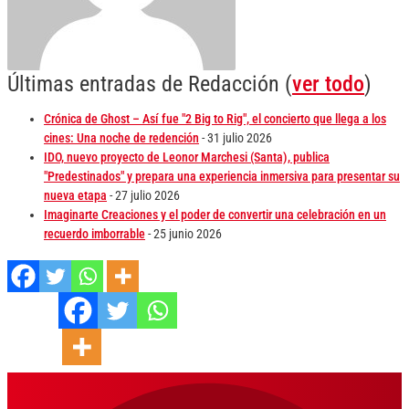
Últimas entradas de Redacción
(
ver todo
)
Crónica de Ghost – Así fue "2 Big to Rig", el concierto que llega a los
cines: Una noche de redención
- 31 julio 2026
IDO, nuevo proyecto de Leonor Marchesi (Santa), publica
"Predestinados" y prepara una experiencia inmersiva para presentar su
nueva etapa
- 27 julio 2026
Imaginarte Creaciones y el poder de convertir una celebración en un
recuerdo imborrable
- 25 junio 2026