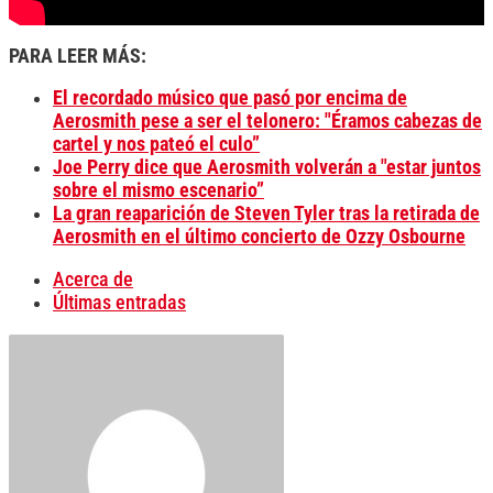
PARA LEER MÁS:
El recordado músico que pasó por encima de
Aerosmith pese a ser el telonero: "Éramos cabezas de
cartel y nos pateó el culo”
Joe Perry dice que Aerosmith volverán a "estar juntos
sobre el mismo escenario”
La gran reaparición de Steven Tyler tras la retirada de
Aerosmith en el último concierto de Ozzy Osbourne
Acerca de
Últimas entradas