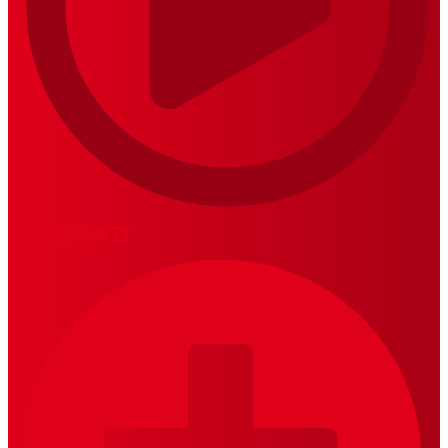
MariskalRock TV