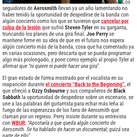
Los
seguidores de
Aerosmith
llevan ya un año lamentando no
haber tenido la oportunidad de despedirse de la banda con
algún concierto como los que se tuvieron que
cancelar por
culpa de la lesión
que sufrió
Steven Tyler
en su garganta,
truncando los planes de una gira final.
Joe Perry
se
mantiene firme en su idea de que en el futuro nos espera
algún concierto más de la banda, cosa que ha comentado ya
en varias ocasiones, pero descarta que se pueda programar
algo más prolongado, y pone como ejemplo al propio Tyler al
afirmar que
“ni quiere ni puede hacer una gira”.
El gran estado de forma mostrado por el vocalista en su
reaparición durante
el concierto “Back to the Beginning”,
el
que ofreció a
Ozzy Osbourne
y sus compañeros de
Black
Sabbath
la oportunidad de despedirse sobre un escenario, se
une a las palabras del guitarrista para echar más leña al
fuego de las esperanzas de los fans de Aerosmith que
claman por un regreso. Perry insiste durante su entrevista
con
WBUR
:
“Apostaría a que queda algún concierto de
Aerosmith. Se ha hablado de hacer un documental; quizá sea
parte de ello”.