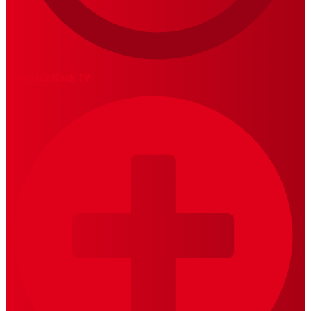
MariskalRock TV