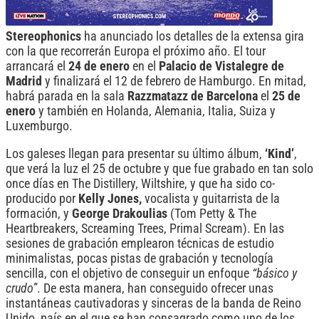
Stereophonics
ha anunciado los detalles de la extensa gira
con la que recorrerán Europa el próximo año. El tour
arrancará el
24 de enero
en el
Palacio de Vistalegre de
Madrid
y finalizará el 12 de febrero de Hamburgo. En mitad,
habrá parada en la sala
Razzmatazz de Barcelona
el
25 de
enero
y también en Holanda, Alemania, Italia, Suiza y
Luxemburgo.
Los galeses llegan para presentar su último álbum,
‘Kind’
,
que verá la luz el 25 de octubre y que fue grabado en tan solo
once días en The Distillery, Wiltshire, y que ha sido co-
producido por
Kelly Jones,
vocalista y guitarrista de la
formación, y
George Drakoulias
(Tom Petty & The
Heartbreakers, Screaming Trees, Primal Scream). En las
sesiones de grabación emplearon técnicas de estudio
minimalistas, pocas pistas de grabación y tecnología
sencilla, con el objetivo de conseguir un enfoque
“básico y
crudo”
. De esta manera, han conseguido ofrecer unas
instantáneas cautivadoras y sinceras de la banda de Reino
Unido, país en el que se han consagrado como uno de los