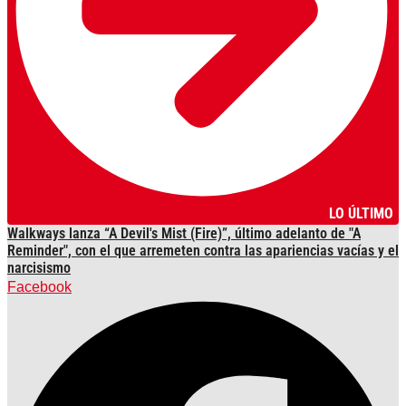
LO ÚLTIMO
Walkways lanza “A Devil's Mist (Fire)”, último adelanto de "A
Reminder", con el que arremeten contra las apariencias vacías y el
narcisismo
Facebook