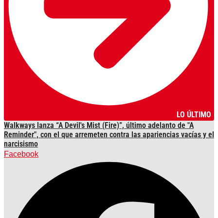
LO ÚLTIMO
Walkways lanza “A Devil's Mist (Fire)”, último adelanto de "A
Reminder", con el que arremeten contra las apariencias vacías y el
narcisismo
Facebook