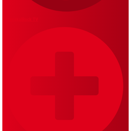
MariskalRock TV