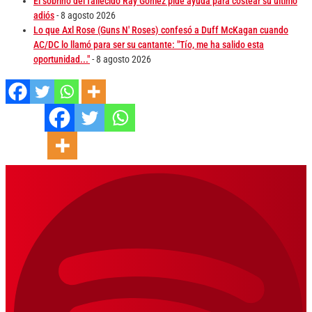
El sobrino del fallecido Ray Gómez pide ayuda para costear su último
adiós
- 8 agosto 2026
Lo que Axl Rose (Guns N' Roses) confesó a Duff McKagan cuando
AC/DC lo llamó para ser su cantante: "Tío, me ha salido esta
oportunidad..."
- 8 agosto 2026