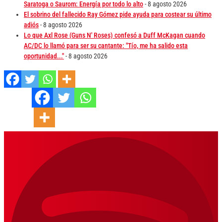
Saratoga o Saurom: Energía por todo lo alto
- 8 agosto 2026
El sobrino del fallecido Ray Gómez pide ayuda para costear su último
adiós
- 8 agosto 2026
Lo que Axl Rose (Guns N' Roses) confesó a Duff McKagan cuando
AC/DC lo llamó para ser su cantante: "Tío, me ha salido esta
oportunidad..."
- 8 agosto 2026