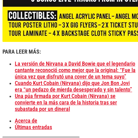
PARA LEER MÁS:
La versión de Nirvana a David Bowie que el legendario
cantante reconoció como mejor que la original: “Fue la
única vez que disfrutó una cover de un tema suyo”
Cuando Kurt Cobain (Nirvana) dijo que Jon Bon Jovi
era “un pedazo de mierda desesperado y sin talento”
Una púa firmada por Kurt Cobain (Nirvana) se
convierte en la más cara de la historia tras ser
subastada por un dineral
Acerca de
Últimas entradas