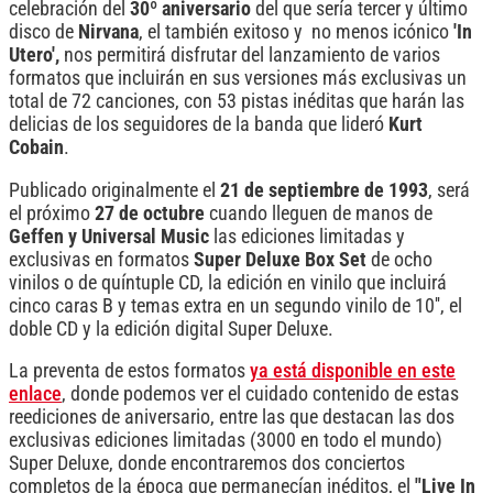
celebración del
30º aniversario
del que sería tercer y último
disco de
Nirvana
, el también exitoso y no menos icónico
'In
Utero',
nos permitirá disfrutar del lanzamiento de varios
formatos que incluirán en sus versiones más exclusivas un
total de 72 canciones, con 53 pistas inéditas que harán las
delicias de los seguidores de la banda que lideró
Kurt
Cobain
.
Publicado originalmente el
21 de septiembre de 1993
, será
el próximo
27 de octubre
cuando lleguen de manos de
Geffen y Universal Music
las ediciones limitadas y
exclusivas en formatos
Super Deluxe Box Set
de ocho
vinilos o de quíntuple CD, la edición en vinilo que incluirá
cinco caras B y temas extra en un segundo vinilo de 10'', el
doble CD y la edición digital Super Deluxe.
La preventa de estos formatos
ya está disponible en este
enlace
, donde podemos ver el cuidado contenido de estas
reediciones de aniversario, entre las que destacan las dos
exclusivas ediciones limitadas (3000 en todo el mundo)
Super Deluxe, donde encontraremos dos conciertos
completos de la época que permanecían inéditos, el
"Live In