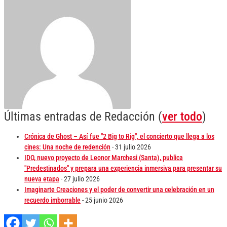
Últimas entradas de Redacción
(
ver todo
)
Crónica de Ghost – Así fue "2 Big to Rig", el concierto que llega a los
cines: Una noche de redención
- 31 julio 2026
IDO, nuevo proyecto de Leonor Marchesi (Santa), publica
"Predestinados" y prepara una experiencia inmersiva para presentar su
nueva etapa
- 27 julio 2026
Imaginarte Creaciones y el poder de convertir una celebración en un
recuerdo imborrable
- 25 junio 2026