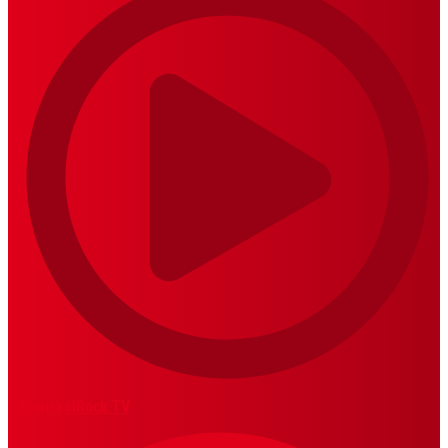
MariskalRock TV