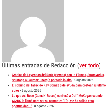
Últimas entradas de Redacción
(
ver todo
)
Crónica de Leyendas del Rock (viernes) con In Flames, Stratovarius,
Saratoga o Saurom: Energía por todo lo alto
- 8 agosto 2026
El sobrino del fallecido Ray Gómez pide ayuda para costear su último
adiós
- 8 agosto 2026
Lo que Axl Rose (Guns N' Roses) confesó a Duff McKagan cuando
AC/DC lo llamó para ser su cantante: "Tío, me ha salido esta
oportunidad..."
- 8 agosto 2026