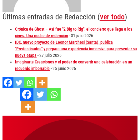
Últimas entradas de Redacción
(
ver todo
)
Crónica de Ghost – Así fue "2 Big to Rig", el concierto que llega a los
cines: Una noche de redención
- 31 julio 2026
IDO, nuevo proyecto de Leonor Marchesi (Santa), publica
"Predestinados" y prepara una experiencia inmersiva para presentar su
nueva etapa
- 27 julio 2026
Imaginarte Creaciones y el poder de convertir una celebración en un
recuerdo imborrable
- 25 junio 2026