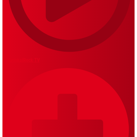
MariskalRock TV