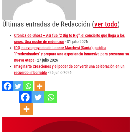
Últimas entradas de Redacción
(
ver todo
)
Crónica de Ghost – Así fue "2 Big to Rig", el concierto que llega a los
cines: Una noche de redención
- 31 julio 2026
IDO, nuevo proyecto de Leonor Marchesi (Santa), publica
"Predestinados" y prepara una experiencia inmersiva para presentar su
nueva etapa
- 27 julio 2026
Imaginarte Creaciones y el poder de convertir una celebración en un
recuerdo imborrable
- 25 junio 2026