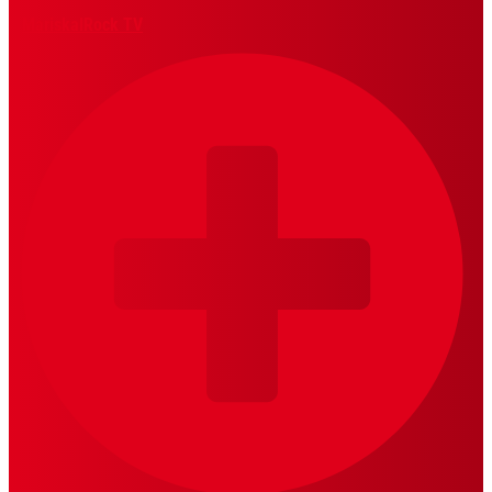
MariskalRock TV