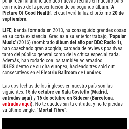
punk rock ha anunciado dos nuevas fechas en nuestro país
con motivo de la presentación de su segundo álbum,
'A
Picture Of Good Health'
, el cual verá la luz el próximo
20 de
septiembre
.
LIFE
, banda formada en 2013, ha conseguido grandes cosas
en su corta existencia. Gracias a su anterior trabajo,
'Popular
Music'
(2016) (nombrado
álbum del año por BBC Radio 1
),
han cosechado gran acogida, cargada de reviews positivas
tanto del público general como de la crítica especializada.
Además, han rodado con los también aclamados
IDLES
dentro de su gira europea, haciendo tres sold out
consecutivos en el
Electric Ballroom
de
Londres
.
Las dos fechas de los ingleses en nuestro país son las
siguientes:
15 de octubre en Sala Costello (Madrid,
entradas aquí)
y
16 de octubre en Sidecar (Barcelona,
entradas aquí
)
. No te quedes sin tu entrada, y no te pierdas
su último single,
"Mortal Fibre"
: