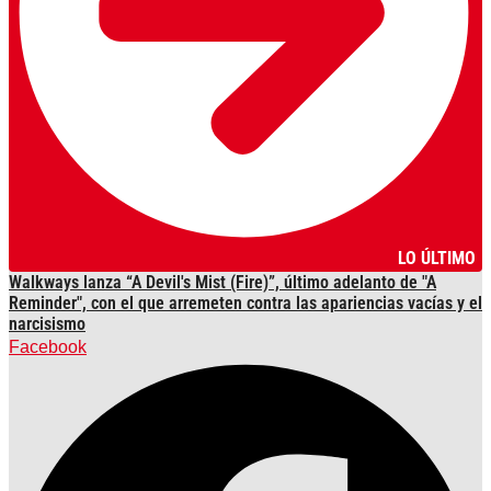
LO ÚLTIMO
Walkways lanza “A Devil's Mist (Fire)”, último adelanto de "A
Reminder", con el que arremeten contra las apariencias vacías y el
narcisismo
Facebook