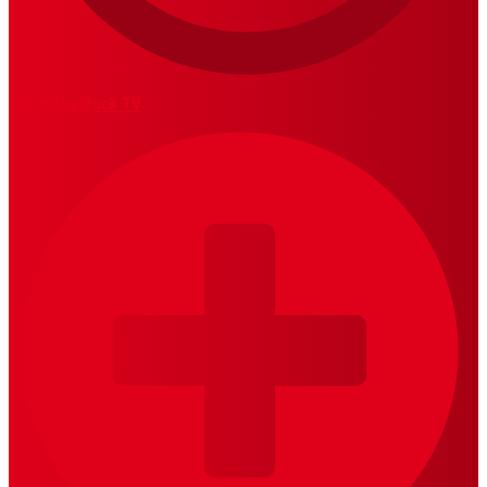
MariskalRock TV