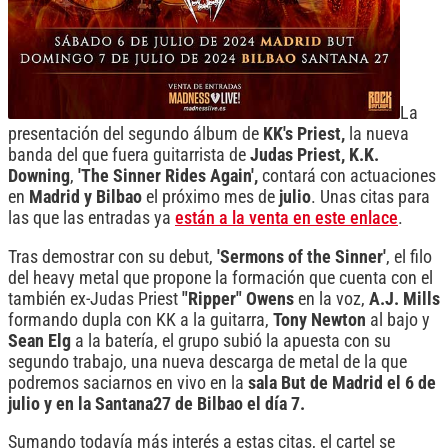
La
presentación del segundo álbum de
KK's Priest,
la nueva
banda del que fuera guitarrista de
Judas Priest, K.K.
Downing
,
'The Sinner Rides Again',
contará con actuaciones
en
Madrid y Bilbao
el próximo mes de
julio
. Unas citas para
las que las entradas ya
están a la venta en este enlace
.
Tras demostrar con su debut,
'Sermons of the Sinner'
, el filo
del heavy metal que propone la formación que cuenta con el
también ex-Judas Priest
"Ripper" Owens
en la voz,
A.J. Mills
formando dupla con KK a la guitarra,
Tony Newton
al bajo y
Sean Elg
a la batería, el grupo subió la apuesta con su
segundo trabajo, una nueva descarga de metal de la que
podremos saciarnos en vivo en la
sala But de Madrid el 6 de
julio y en la Santana27 de Bilbao el día 7.
Sumando todavía más interés a estas citas, el cartel se