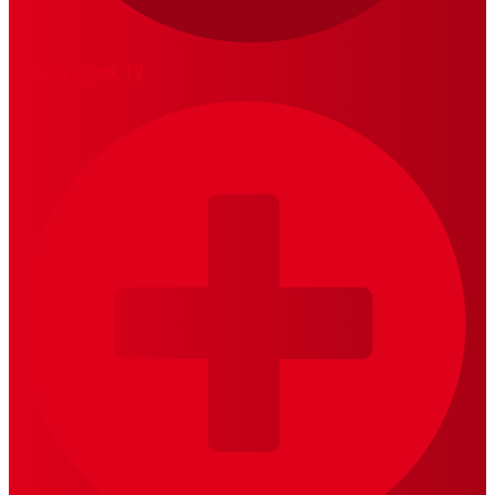
MariskalRock TV