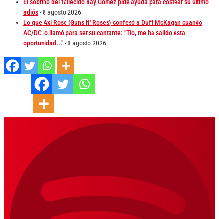
El sobrino del fallecido Ray Gómez pide ayuda para costear su último
adiós
- 8 agosto 2026
Lo que Axl Rose (Guns N' Roses) confesó a Duff McKagan cuando
AC/DC lo llamó para ser su cantante: "Tío, me ha salido esta
oportunidad..."
- 8 agosto 2026