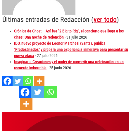
Últimas entradas de Redacción
(
ver todo
)
Crónica de Ghost – Así fue "2 Big to Rig", el concierto que llega a los
cines: Una noche de redención
- 31 julio 2026
IDO, nuevo proyecto de Leonor Marchesi (Santa), publica
"Predestinados" y prepara una experiencia inmersiva para presentar su
nueva etapa
- 27 julio 2026
Imaginarte Creaciones y el poder de convertir una celebración en un
recuerdo imborrable
- 25 junio 2026