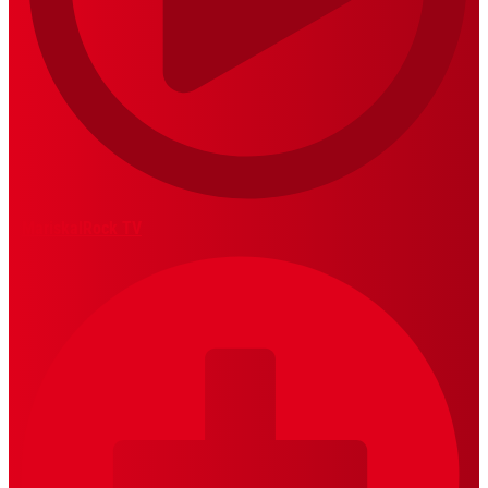
MariskalRock TV