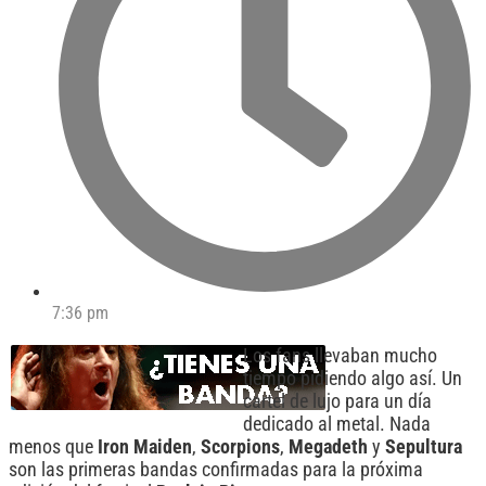
7:36 pm
Los fans llevaban mucho
tiempo pidiendo algo así. Un
cartel de lujo para un día
dedicado al metal. Nada
menos que
Iron Maiden
,
Scorpions
,
Megadeth
y
Sepultura
son las primeras bandas confirmadas para la próxima