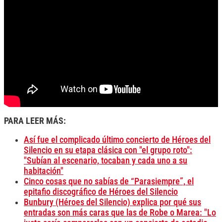
PARA LEER MÁS:
Así fue el complicado último concierto de Héroes del
Silencio en su etapa clásica con "el grupo roto":
"Subían al escenario, tocaban y cada uno a su
habitación"
Cinco cosas que no sabías de “Parasiempre”, el
epitafio discográfico de Héroes del Silencio
Bunbury (Héroes del Silencio) explica por qué sus
entradas son más caras que las de Robe o Marea: "Lo