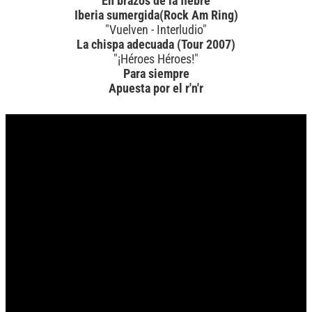
En brazos de la fiebre
Iberia sumergida(Rock Am Ring)
"Vuelven - Interludio"
La chispa adecuada (Tour 2007)
"¡Héroes Héroes!"
Para siempre
Apuesta por el r'n'r