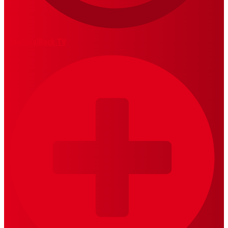
MariskalRock TV