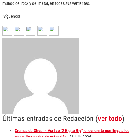
mundo del rock y del metal, en todas sus vertientes.
¡Síguenos!
Últimas entradas de Redacción
(
ver todo
)
Crónica de Ghost – Así fue "2 Big to Rig", el concierto que llega a los
cines: Una noche de redención
- 31 julio 2026