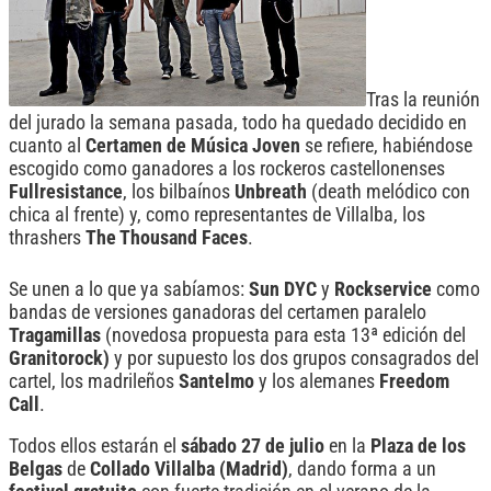
Tras la reunión
del jurado la semana pasada, todo ha quedado decidido en
cuanto al
Certamen de Música Joven
se refiere, habiéndose
escogido como ganadores a los rockeros castellonenses
Fullresistance
, los bilbaínos
Unbreath
(death melódico con
chica al frente) y, como representantes de Villalba, los
thrashers
The Thousand Faces
.
Se unen a lo que ya sabíamos:
Sun DYC
y
Rockservice
como
bandas de versiones ganadoras del certamen paralelo
Tragamillas
(novedosa propuesta para esta 13ª edición del
Granitorock)
y por supuesto
los dos grupos consagrados del
cartel, los madrileños
Santelmo
y los alemanes
Freedom
Call
.
Todos ellos estarán el
sábado 27 de julio
en la
Plaza de los
Belgas
de
Collado Villalba (Madrid)
, dando forma a un