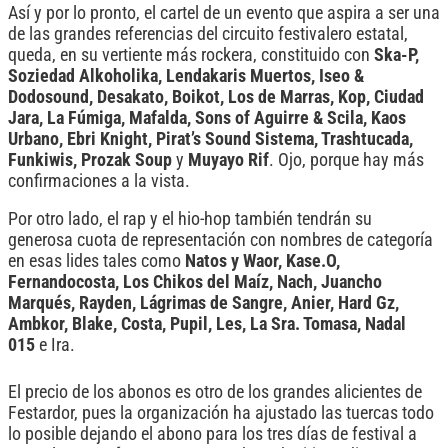
Así y por lo pronto, el cartel de un evento que aspira a ser una
de las grandes referencias del circuito festivalero estatal,
queda, en su vertiente más rockera, constituido con
Ska-P,
Soziedad Alkoholika, Lendakaris Muertos, Iseo &
Dodosound, Desakato, Boikot, Los de Marras, Kop, Ciudad
Jara, La Fúmiga, Mafalda, Sons of Aguirre & Scila, Kaos
Urbano, Ebri Knight, Pirat’s Sound Sistema, Trashtucada,
Funkiwis, Prozak Soup
y
Muyayo Rif
. Ojo, porque hay más
confirmaciones a la vista.
Por otro lado, el rap y el hio-hop también tendrán su
generosa cuota de representación con nombres de categoría
en esas lides tales como
Natos y Waor, Kase.O,
Fernandocosta, Los Chikos del Maíz, Nach, Juancho
Marqués, Rayden, Lágrimas de Sangre, Anier, Hard Gz,
Ambkor, Blake, Costa, Pupil, Les, La Sra. Tomasa, Nadal
015
e
Ira.
El precio de los abonos es otro de los grandes alicientes de
Festardor, pues la organización ha ajustado las tuercas todo
lo posible dejando el abono para los tres días de festival a