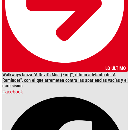
LO ÚLTIMO
Walkways lanza “A Devil's Mist (Fire)”, último adelanto de "A
Reminder", con el que arremeten contra las apariencias vacías y el
narcisismo
Facebook