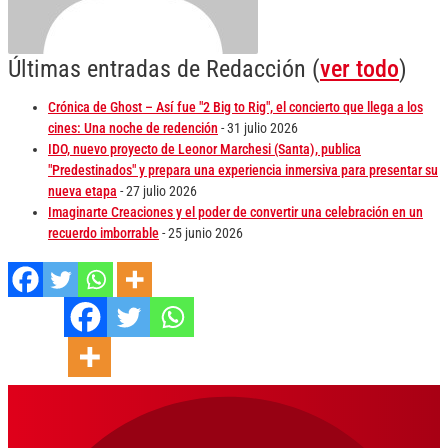
Últimas entradas de Redacción
(
ver todo
)
Crónica de Ghost – Así fue "2 Big to Rig", el concierto que llega a los
cines: Una noche de redención
- 31 julio 2026
IDO, nuevo proyecto de Leonor Marchesi (Santa), publica
"Predestinados" y prepara una experiencia inmersiva para presentar su
nueva etapa
- 27 julio 2026
Imaginarte Creaciones y el poder de convertir una celebración en un
recuerdo imborrable
- 25 junio 2026