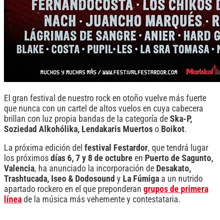
El gran festival de nuestro rock en otoño vuelve más fuerte
que nunca con un cartel de altos vuelos en cuya cabecera
brillan con luz propia bandas de la categoría de
Ska-P,
Soziedad Alkohólika, Lendakaris Muertos
o
Boikot
.
La próxima edición del
festival Festardor
, que tendrá lugar
los próximos
días 6, 7 y 8 de octubre
en
Puerto de Sagunto,
Valencia
, ha anunciado la incorporación de
Desakato,
Trashtucada, Iseo & Dodosound
y
La Fúmiga
a un nutrido
apartado rockero en el que preponderan
grupos de primera
línea
de la música más vehemente y contestataria.