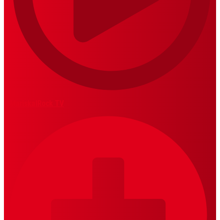
MariskalRock TV