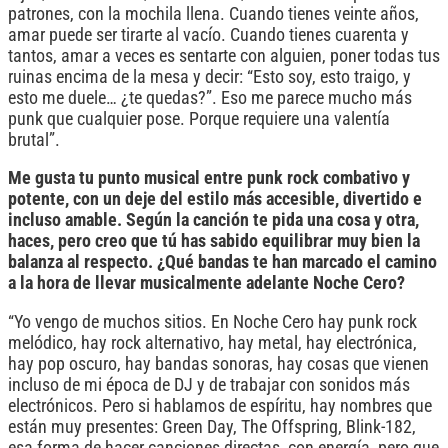
patrones, con la mochila llena. Cuando tienes veinte años,
amar puede ser tirarte al vacío. Cuando tienes cuarenta y
tantos, amar a veces es sentarte con alguien, poner todas tus
ruinas encima de la mesa y decir: “Esto soy, esto traigo, y
esto me duele… ¿te quedas?”. Eso me parece mucho más
punk que cualquier pose. Porque requiere una valentía
brutal”.
Me gusta tu punto musical entre punk rock combativo y
potente, con un deje del estilo más accesible, divertido e
incluso amable. Según la canción te pida una cosa y otra,
haces, pero creo que tú has sabido equilibrar muy bien la
balanza al respecto. ¿Qué bandas te han marcado el camino
a la hora de llevar musicalmente adelante Noche Cero?
“Yo vengo de muchos sitios. En Noche Cero hay punk rock
melódico, hay rock alternativo, hay metal, hay electrónica,
hay pop oscuro, hay bandas sonoras, hay cosas que vienen
incluso de mi época de DJ y de trabajar con sonidos más
electrónicos. Pero si hablamos de espíritu, hay nombres que
están muy presentes: Green Day, The Offspring, Blink-182,
esa forma de hacer canciones directas, con energía, pero que