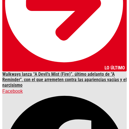
LO ÚLTIMO
Walkways lanza “A Devil's Mist (Fire)”, último adelanto de "A
Reminder", con el que arremeten contra las apariencias vacías y el
narcisismo
Facebook