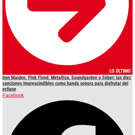
LO ÚLTIMO
Iron Maiden, Pink Floyd, Metallica, Soundgarden o Sôber: las diez
canciones imprescindibles como banda sonora para disfrutar del
eclipse
Facebook