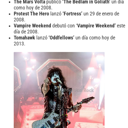
The Mars Volta
publicó
‘The Bedlam in Goliath’
un día
como hoy de 2008.
Protest The Hero
lanzó
‘Fortress’
un 29 de enero de
2008.
Vampire Weekend
debutó con ‘
Vampire Weekend’
este
día de 2008.
Tomahawk
lanzó
‘Oddfellows’
un día como hoy de
2013.