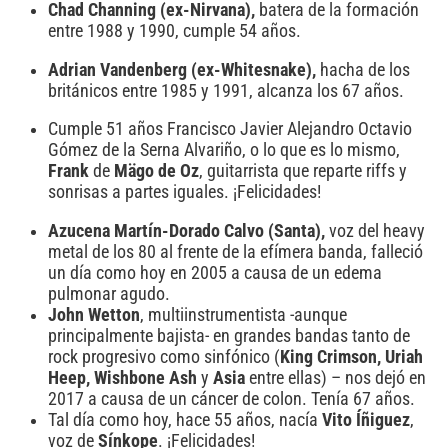
Chad Channing (ex-Nirvana),
batera de la formación
entre 1988 y 1990, cumple 54 años.
Adrian Vandenberg (ex-Whitesnake),
hacha de los
británicos entre 1985 y 1991, alcanza los 67 años.
Cumple 51 años Francisco Javier Alejandro Octavio
Gómez de la Serna Alvariño, o lo que es lo mismo,
Frank
de
Mägo de Oz
, guitarrista que reparte riffs y
sonrisas a partes iguales. ¡Felicidades!
Azucena Martín-Dorado Calvo (Santa),
voz del heavy
metal de los 80 al frente de la efímera banda, falleció
un día como hoy en 2005 a causa de un edema
pulmonar agudo.
John Wetton
, multiinstrumentista -aunque
principalmente bajista- en grandes bandas tanto de
rock progresivo como sinfónico (
King Crimson, Uriah
Heep, Wishbone Ash
y
Asia
entre ellas) – nos dejó en
2017 a causa de un cáncer de colon. Tenía 67 años.
Tal día como hoy, hace 55 años, nacía
Vito Íñiguez
,
voz de
Sínkope
. ¡Felicidades!