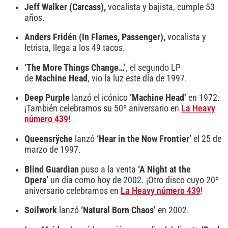
Jeff Walker
(Carcass),
vocalista y bajista, cumple 53
años.
Anders Fridén
(In Flames, Passenger),
vocalista y
letrista, llega a los 49 tacos.
‘The More Things Change…’
, el segundo LP
de
Machine Head
, vio la luz este día de 1997.
Deep Purple
lanzó el icónico
‘Machine Head’
en 1972.
¡También celebramos su 50º aniversario en
La Heavy
número 439
!
Queensrÿche
lanzó
‘Hear in the Now Frontier’
el 25 de
marzo de 1997.
Blind Guardian
puso a la venta
‘A Night at the
Opera’
un día como hoy de 2002. ¡Otro disco cuyo 20º
aniversario celebramos en
La Heavy número 439
!
Soilwork
lanzó
‘Natural Born Chaos’
en 2002.