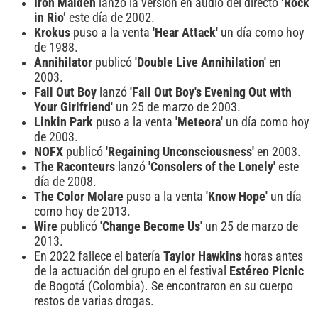
Iron Maiden
lanzó la versión en audio del directo
‘Rock
in Rio’
este día de 2002.
Krokus
puso a la venta
'Hear Attack'
un día como hoy
de 1988.
Annihilator
publicó
'Double Live Annihilation'
en
2003.
Fall Out Boy
lanzó
'Fall Out Boy's Evening Out with
Your Girlfriend'
un 25 de marzo de 2003.
Linkin Park
puso a la venta
'Meteora'
un día como hoy
de 2003.
NOFX
publicó
'Regaining Unconsciousness'
en 2003.
The Raconteurs
lanzó
'Consolers of the Lonely'
este
día de 2008.
The Color Molare
puso a la venta
'Know Hope'
un día
como hoy de 2013.
Wire
publicó
'Change Become Us'
un 25 de marzo de
2013.
En 2022 fallece el batería
Taylor Hawkins
horas antes
de la actuación del grupo en el festival
Estéreo Picnic
de Bogotá (Colombia). Se encontraron en su cuerpo
restos de varias drogas.