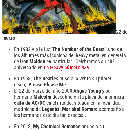
22 de
marzo
En 1982 vio la luz
'The Number of the Beast'
, uno de
los álbumes más icónicos del heavy metal en general y
de
Iron Maiden
en particular. ¡Celebramos su 40º
aniversario en
La Heavy número 439
!
En 1963,
The Beatles
puso a la venta su primer
disco,
‘Please Please Me’.
El 22 de marzo del año 2000
Angus Young
y su
hermano
Malcolm
descubrieron la placa de la primera
calle de AC/DC
en el mundo, situada en la localidad
madrileña de
Leganés
.
Mariskal Romero
acompañó a
los hermanos este día tan especial.
En 2013,
My Chemical Romance
anunció su