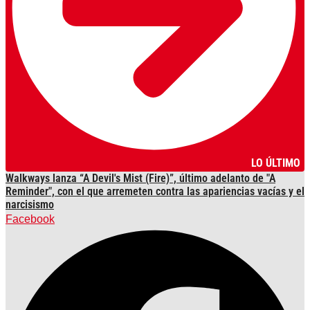
LO ÚLTIMO
Walkways lanza “A Devil's Mist (Fire)”, último adelanto de "A
Reminder", con el que arremeten contra las apariencias vacías y el
narcisismo
Facebook