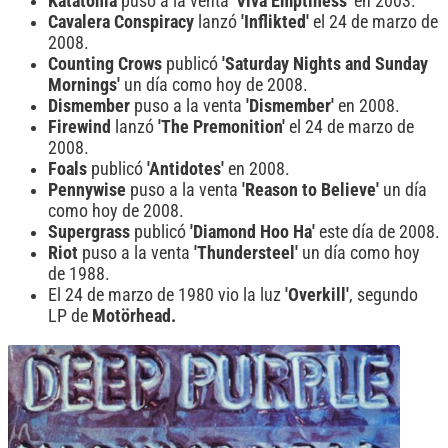
Katatonia
puso a la venta
'Viva Emptiness'
en 2003.
Cavalera Conspiracy
lanzó
'Inflikted'
el 24 de marzo de
2008.
Counting Crows
publicó
'Saturday Nights and Sunday
Mornings'
un día como hoy de 2008.
Dismember
puso a la venta
'Dismember'
en 2008.
Firewind
lanzó
'The Premonition'
el 24 de marzo de
2008.
Foals
publicó
'Antidotes'
en 2008.
Pennywise
puso a la venta
'Reason to Believe'
un día
como hoy de 2008.
Supergrass
publicó
'Diamond Hoo Ha'
este día de 2008.
Riot
puso a la venta
'Thundersteel'
un día como hoy
de 1988.
El 24 de marzo de 1980 vio la luz
'Overkill'
, segundo
LP de
Motörhead.