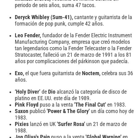
periodo de seis años, suma 47 tacos.
Deryck Whibley (Sum-41),
cantante
y guitarrista de la
formación de pop punk, cumple 42 años.
Leo Fender,
fundador de la Fender Electric Instrument
Manufacturing Company, empresa que creó modelos
tan legendarios como la Fender Telecaster o la Fender
Stratocaster, falleció un 21 de marzo de 1991 a los 81
años por complicaciones del párkinson que padecía.
Exo,
el que fuera guitarrista de
Noctem,
celebra sus 36
años.
‘Holy Diver’
de
Dio
alcanzó la categoría de disco de
platino en EE.UU. este día de 1989.
Pink Floyd
puso a la venta
'The Final Cut'
en 1983.
Saxon
publicó
'Power & The Glory'
un día como hoy de
1983.
Pixies
lanzó en UK
'Surfer Rosa'
un 21 de marzo de
1988.
Jon Oliva's Pain
puso a la venta
'Global Warning'
en