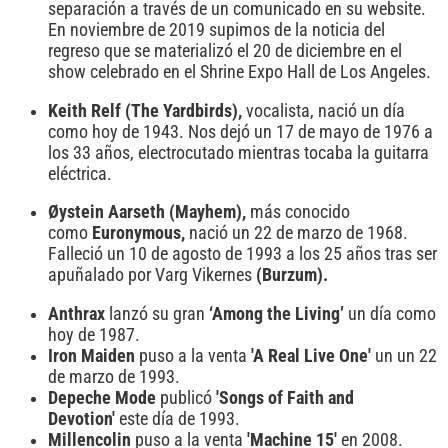
separación a través de un comunicado en su website.
En noviembre de 2019 supimos de la noticia del
regreso que se materializó el 20 de diciembre en el
show celebrado en el Shrine Expo Hall de Los Angeles.
Keith Relf (The Yardbirds),
vocalista, nació un día
como hoy de 1943. Nos dejó un 17 de mayo de 1976 a
los 33 años, electrocutado mientras tocaba la guitarra
eléctrica.
Øystein Aarseth (Mayhem),
más conocido
como
Euronymous,
nació un 22 de marzo de 1968.
Falleció un 10 de agosto de 1993 a los 25 años tras ser
apuñalado por Varg Vikernes
(Burzum).
Anthrax
lanzó su gran
‘Among the Living’
un día como
hoy de 1987.
Iron Maiden
puso a la venta
'A Real Live One'
un un 22
de marzo de 1993.
Depeche Mode
publicó
'Songs of Faith and
Devotion'
este día de 1993.
Millencolin
puso a la venta
'Machine 15'
en 2008.