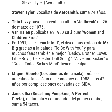
Steven Tyler (Aerosmith)
Steven Tyler
, vocalista de
Aerosmith
, suma 74 años.
Thin Lizzy
puso a la venta su álbum
‘Jailbreak’
un 26
de marzo de 1976.
Van Halen
publicaba en 1980 su álbum
'Women and
Children First'
.
En 1991, sale
'Lean Into It'
, el disco más exitoso de
Mr.
Big
gracias a la balada "To Be With You" y para
muchos fans también el mejor. "Daddy, Brother, Lover,
Little Boy (The Electric Drill Song)", "Alive and Kickin'" o
"Green-Tinted Sixties Mind" tienen la culpa.
Miguel Abuelo
(Los abuelos de la nada),
músico
argentino, falleció un día como hoy de 1988 a los 42
años por complicaciones derivadas del SIDA.
James Iha (Smashing Pumpkins, A Perfect
Circle),
guitarrista y co-fundador del primer combo,
suma 54 tacos.