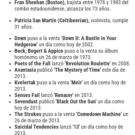
Fran Sheehan (Boston),
bajista entre 1976 y 1983 del
combo estadounidense, alcanza los 73 años.
Patricia San Martín (Celtibeerian),
violinista, cumple
31 años.
Down
puso a la venta
‘Down II: A Bustle in Your
Hedgerow’
un día como hoy de 2002.
Beck, Bogert & Appice
puso a la venta su álbum
homónimo un 26 de marzo de 1973.
Poets of the Fall
lanzó
'Revolution Roulette'
en 2008.
Avantasia
publicó
'The Mystery of Time'
este día de
2013.
Kvelertak
puso a la venta
'Meir'
un día como hoy de
2013.
Senses Fail
lanzó
'Renacer'
en 2013.
Sevendust
publicó
'Black Out the Sun'
un día como
hoy de 2013.
The Strokes
puso a la venta
'Comedown Machine'
un
26 de marzo de 2013.
Suicidal Tendencies
lanzó
'13'
un día como hoy de
2013.