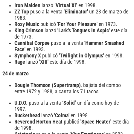
Iron Maiden
lanzó
‘Virtual XI’
en 1998.
ZZ Top
puso a la venta
'Eliminator'
un 23 de marzo de
1983.
Roxy Music
publicó
'For Your Pleasure'
en 1973.
King Crimson
lanzó
'Lark's Tongues in Aspic'
este día
de 1973.
Cannibal Corpse
puso a la venta
'Hammer Smashed
Face'
en 1993.
Symphony X
publicó
'Twilight in Olympus'
en 1998.
Rage
lanzó
'XIII'
este día de 1998.
24 de marzo
Dougie Thomson
(Supertramp)
, bajista del combo
entre 1972 y 1988, alcanza los 71 tacos.
U.D.O.
puso a la venta
‘Solid’
un día como hoy de
1997.
Buckethead
lanzó
'Colma'
en 1998.
Reverend Horton Heat
publicó
'Space Heater'
este día
de 1998.