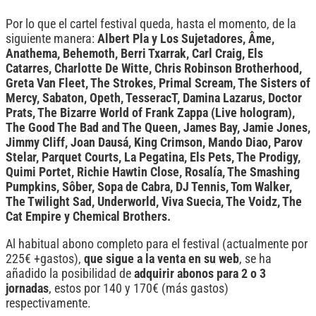
Por lo que el cartel festival queda, hasta el momento, de la
siguiente manera:
Albert Pla y Los Sujetadores, Âme,
Anathema, Behemoth, Berri Txarrak, Carl Craig, Els
Catarres, Charlotte De Witte, Chris Robinson Brotherhood,
Greta Van Fleet, The Strokes, Primal Scream, The Sisters of
Mercy, Sabaton, Opeth, TesseracT, Damina Lazarus, Doctor
Prats, The Bizarre World of Frank Zappa (Live hologram),
The Good The Bad and The Queen, James Bay, Jamie Jones,
Jimmy Cliff, Joan Dausá, King Crimson, Mando Diao, Parov
Stelar, Parquet Courts, La Pegatina, Els Pets, The Prodigy,
Quimi Portet, Richie Hawtin Close, Rosalía, The Smashing
Pumpkins, Sôber, Sopa de Cabra, DJ Tennis, Tom Walker,
The Twilight Sad, Underworld, Viva Suecia, The Voidz, The
Cat Empire y Chemical Brothers.
Al habitual abono completo para el festival (actualmente por
225€ +gastos),
que sigue a la venta en su web
, se ha
añadido la posibilidad de
adquirir abonos para 2 o 3
jornadas
, estos por 140 y 170€ (más gastos)
respectivamente.