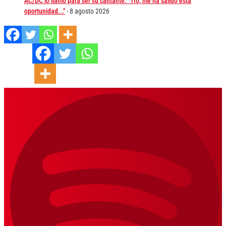
AC/DC lo llamó para ser su cantante: "Tío, me ha salido esta
oportunidad..."
- 8 agosto 2026