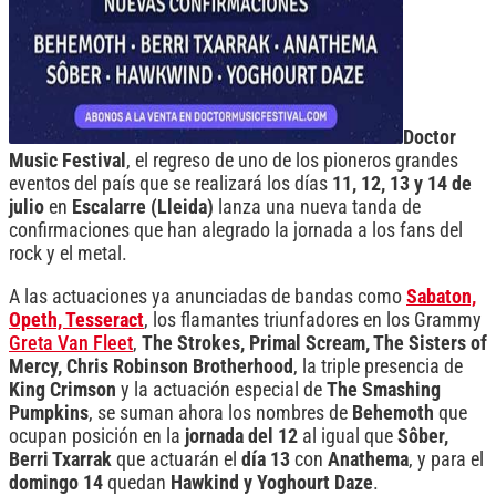
Doctor
Music Festival
, el regreso de uno de los pioneros grandes
eventos del país que se realizará los días
11, 12, 13 y 14 de
julio
en
Escalarre (Lleida)
lanza una nueva tanda de
confirmaciones que han alegrado la jornada a los fans del
rock y el metal.
A las actuaciones ya anunciadas de bandas como
Sabaton,
Opeth, Tesseract
, los flamantes triunfadores en los Grammy
Greta Van Fleet
,
The Strokes, Primal Scream, The Sisters of
Mercy, Chris Robinson Brotherhood
, la triple presencia de
King Crimson
y la actuación especial de
The Smashing
Pumpkins
, se suman ahora los nombres de
Behemoth
que
ocupan posición en la
jornada del 12
al igual que
Sôber,
Berri Txarrak
que actuarán el
día 13
con
Anathema
, y para el
domingo 14
quedan
Hawkind y Yoghourt Daze
.