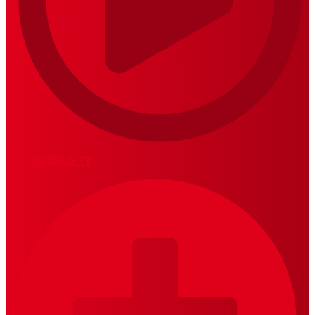
MariskalRock TV