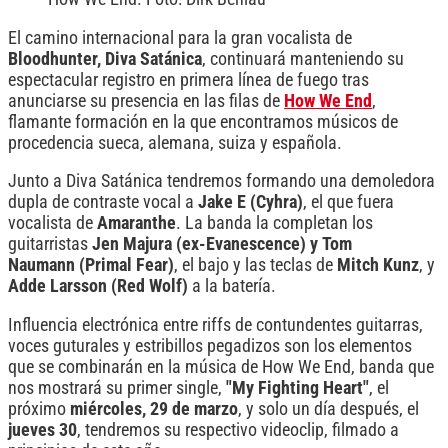
El camino internacional para la gran vocalista de
Bloodhunter, Diva Satánica
, continuará manteniendo su
espectacular registro en primera línea de fuego tras
anunciarse su presencia en las filas de
How We End
,
flamante formación en la que encontramos músicos de
procedencia sueca, alemana, suiza y española.
Junto a Diva Satánica tendremos formando una demoledora
dupla de contraste vocal a
Jake E (Cyhra)
, el que fuera
vocalista de
Amaranthe
. La banda la completan los
guitarristas
Jen Majura (ex-Evanescence) y Tom
Naumann (Primal Fear)
, el bajo y las teclas de
Mitch Kunz
, y
Adde Larsson (Red Wolf)
a la batería.
Influencia electrónica entre riffs de contundentes guitarras,
voces guturales y estribillos pegadizos son los elementos
que se combinarán en la música de How We End, banda que
nos mostrará su primer single,
"My Fighting Heart"
, el
próximo
miércoles, 29 de marzo
, y solo un día después, el
jueves 30
, tendremos su respectivo videoclip, filmado a