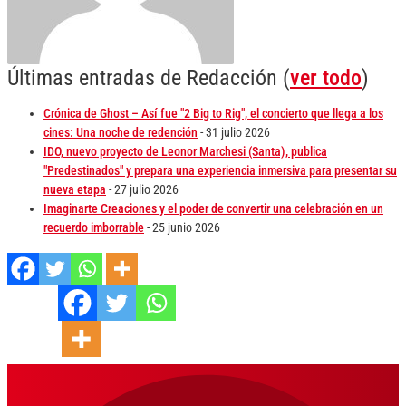
Últimas entradas de Redacción
(
ver todo
)
Crónica de Ghost – Así fue "2 Big to Rig", el concierto que llega a los
cines: Una noche de redención
- 31 julio 2026
IDO, nuevo proyecto de Leonor Marchesi (Santa), publica
"Predestinados" y prepara una experiencia inmersiva para presentar su
nueva etapa
- 27 julio 2026
Imaginarte Creaciones y el poder de convertir una celebración en un
recuerdo imborrable
- 25 junio 2026