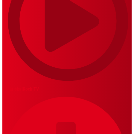
MariskalRock TV