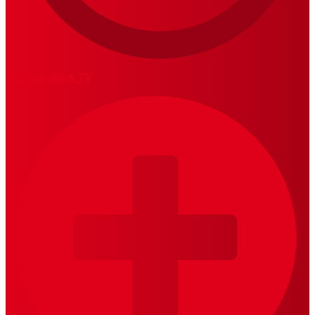
MariskalRock TV