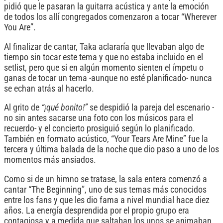
pidió que le pasaran la guitarra acústica y ante la emoción
de todos los allí congregados comenzaron a tocar “Wherever
You Are”.
Al finalizar de cantar, Taka aclararía que llevaban algo de
tiempo sin tocar este tema y que no estaba incluido en el
setlist, pero que si en algún momento sienten el ímpetu o
ganas de tocar un tema -aunque no esté planificado- nunca
se echan atrás al hacerlo.
Al grito de
“¡qué bonito!”
se despidió la pareja del escenario -
no sin antes sacarse una foto con los músicos para el
recuerdo- y el concierto prosiguió según lo planificado.
También en formato acústico, “Your Tears Are Mine” fue la
tercera y última balada de la noche que dio paso a uno de los
momentos más ansiados.
Como si de un himno se tratase, la sala entera comenzó a
cantar “The Beginning”, uno de sus temas más conocidos
entre los fans y que les dio fama a nivel mundial hace diez
años. La energía desprendida por el propio grupo era
contagiosa y a medida que saltaban los unos se animaban