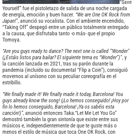
“Save
Yourself” fue el pistoletazo de salida de una noche cargada
de energía, emoción y buen hacer.
“We are One OK Rock from
Japan!”
, anunció su vocalista. Con el ambiente encendido,
“Taking Off” despegó entre un público totalmente entregado
a la causa, que disfrutaba tanto -o más- que el propio
Tomoya.
“Are you guys ready to dance? The next one is called "‘Wonder"
(¿Estáis listos para bailar? El siguiente tema es “Wonder”)"
, y
la canción lanzada en 2021, tras su parón durante la
pandemia (incluido su documental “Flip a Coin”), consiguió
movernos al unísono con su peculiar coreografía en el
estribillo.
“We finally made it! We finally made it today, Barcelona! You
guys already know the song! (¡Lo hemos conseguido! ¡Hoy por
fin lo hemos conseguido, Barcelona! ¡Ya os sabéis esta
canción!)”,
anunció entonces Taka.“Let Me Let You Go”
demostró también la gran sintonía que existe entre sus
músicos e, independientemente de que te guste más o
menos el estilo de música que toca One OK Rock, con