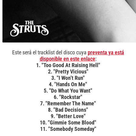
Este será el tracklist del disco cuya
preventa ya está
disponible en este enlace
:
1. "Too Good At Raising Hell"
2. "Pretty Vicious"
3. "I Won’t Run"
4. "Hands On Me"
5. "Do What You Want"
6. "Rockstar"
7. "Remember The Name"
8. "Bad Decisions"
9. "Better Love"
10. "Gimmie Some Blood"
11. "Somebody Someday"