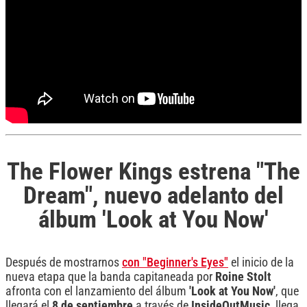
The Flower Kings estrena "The
Dream", nuevo adelanto del
álbum 'Look at You Now'
Después de mostrarnos
con "Beginner's Eyes"
el inicio de la
nueva etapa que la banda capitaneada por
Roine Stolt
afronta con el lanzamiento del álbum
'Look at You Now'
, que
llegará el
8 de septiembre
a través de
InsideOutMusic
, llega