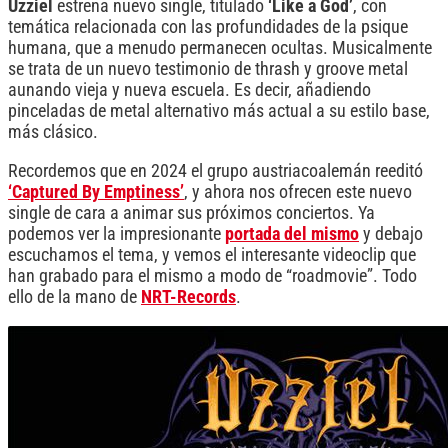
Uzziel
estrena nuevo single, titulado
‘Like a God’
, con
temática relacionada con las profundidades de la psique
humana, que a menudo permanecen ocultas. Musicalmente
se trata de un nuevo testimonio de thrash y groove metal
aunando vieja y nueva escuela. Es decir, añadiendo
pinceladas de metal alternativo más actual a su estilo base,
más clásico.
Recordemos que en 2024 el grupo austriacoalemán reeditó
‘Captured By Emptiness’
, y ahora nos ofrecen este nuevo
single de cara a animar sus próximos conciertos. Ya
podemos ver la impresionante
portada del mismo
y debajo
escuchamos el tema, y vemos el interesante videoclip que
han grabado para el mismo a modo de “roadmovie”. Todo
ello de la mano de
NRT-Records
.