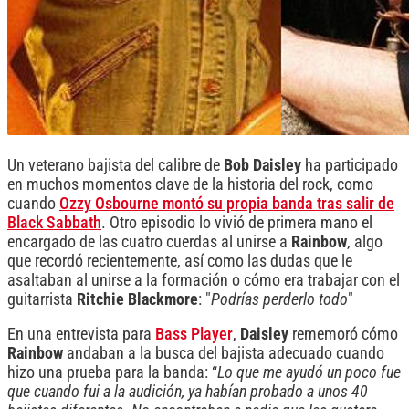
Un veterano bajista del calibre de
Bob Daisley
ha participado
en muchos momentos clave de la historia del rock, como
cuando
Ozzy Osbourne montó su propia banda tras salir de
Black Sabbath
. Otro episodio lo vivió de primera mano el
encargado de las cuatro cuerdas al unirse a
Rainbow
, algo
que recordó recientemente, así como las dudas que le
asaltaban al unirse a la formación o cómo era trabajar con el
guitarrista
Ritchie Blackmore
: "
Podrías perderlo todo
"
En una entrevista para
Bass Player
,
Daisley
rememoró cómo
Rainbow
andaban a la busca del bajista adecuado cuando
hizo una prueba para la banda: “
Lo que me ayudó un poco fue
que cuando fui a la audición, ya habían probado a unos 40