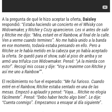
A la pregunta de qué le hizo aceptar la oferta,
Daisley
respondió: “
Estaba haciendo un concierto en el Whisky con
Widowmaker, y Ritchie y Cozy aparecieron. Les vi antes de salir
y Ritchie me dijo: “Mira, estaré en el Rainbow, al final de la calle.
Ven a verme cuando termines”. No me había unido a la banda
en ese momento, todavía estaba pensando en ello. Pero a
Ritchie se le había metido en la cabeza que yo había aceptado
la oferta. Se quedó para el show, subí al piso de arriba y se
armó una trifulca con Widowmaker. Pensé: “¡A la mierda con
esto!”. Recogí mis cosas y dije: “Voy a reunirme con Ritchie y
así me uno a Rainbow”
”.
El recibimiento no fue el esperado: “
Me fui furioso. Cuando
entré en el Rainbow, Ritchie estaba sentado en una de las
mesas. Empezó a aplaudir y pensé: “Vaya... Ritchie no elogia
fácilmente”. Pensé: “Debo haber hecho algo bien”. Le dije:
“Cuenta conmigo”. Empezamos a ensayar al día siguiente
”.