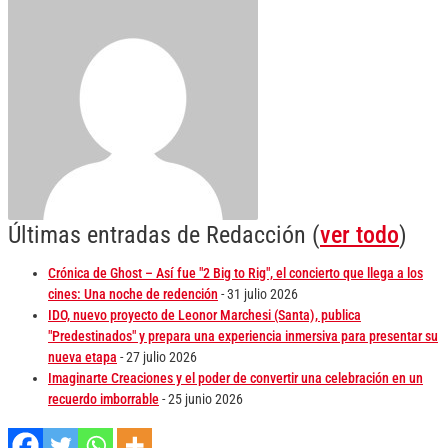
Últimas entradas de Redacción
(
ver todo
)
Crónica de Ghost – Así fue "2 Big to Rig", el concierto que llega a los
cines: Una noche de redención
- 31 julio 2026
IDO, nuevo proyecto de Leonor Marchesi (Santa), publica
"Predestinados" y prepara una experiencia inmersiva para presentar su
nueva etapa
- 27 julio 2026
Imaginarte Creaciones y el poder de convertir una celebración en un
recuerdo imborrable
- 25 junio 2026