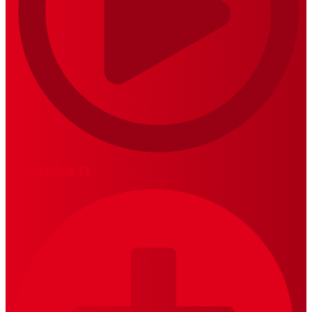
MariskalRock TV