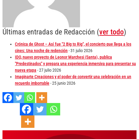
Últimas entradas de Redacción
(
ver todo
)
Crónica de Ghost – Así fue "2 Big to Rig", el concierto que llega a los
cines: Una noche de redención
- 31 julio 2026
IDO, nuevo proyecto de Leonor Marchesi (Santa), publica
"Predestinados" y prepara una experiencia inmersiva para presentar su
nueva etapa
- 27 julio 2026
Imaginarte Creaciones y el poder de convertir una celebración en un
recuerdo imborrable
- 25 junio 2026