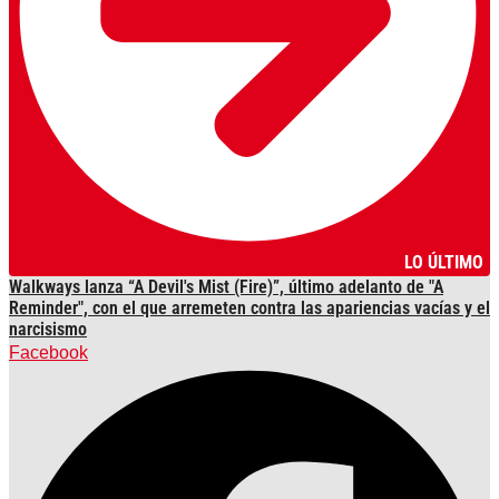
LO ÚLTIMO
Walkways lanza “A Devil's Mist (Fire)”, último adelanto de "A
Reminder", con el que arremeten contra las apariencias vacías y el
narcisismo
Facebook