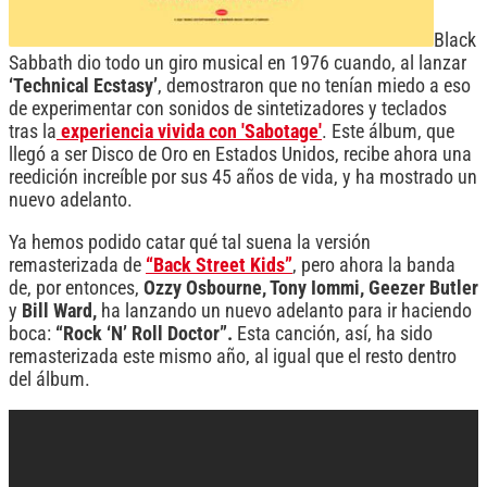
Black
Sabbath dio todo un giro musical en 1976 cuando, al lanzar
‘Technical Ecstasy’
, demostraron que no tenían miedo a eso
de experimentar con sonidos de sintetizadores y teclados
tras la
experiencia vivida con 'Sabotage'
. Este álbum, que
llegó a ser Disco de Oro en Estados Unidos, recibe ahora una
reedición increíble por sus 45 años de vida, y ha mostrado un
nuevo adelanto.
Ya hemos podido catar qué tal suena la versión
remasterizada de
“Back Street Kids”
, pero ahora la banda
de, por entonces,
Ozzy Osbourne, Tony Iommi, Geezer Butler
y
Bill Ward,
ha lanzando un nuevo adelanto para ir haciendo
boca:
“Rock ‘N’ Roll Doctor”.
Esta canción, así, ha sido
remasterizada este mismo año, al igual que el resto dentro
del álbum.