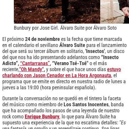
Bunbury por Jose Girl. Álvaro Suite por Álvaro Soto
El próximo
24 de noviembre
es la fecha que tiene marcada
en el calendario el sevillano
Álvaro Suite
para el lanzamiento
del que será su tercer álbum en solitario,
'Insectos'
, un disco
del que nos ha ido presentando adelantos como
“Insecto
Adicto”,
“Cantarranas”
, “Verano Tsé-Tsé"
o el más
reciente,
"Oh Mandy"
,
y sobre el que hace unos días
estuvo
charlando con Jason Cenador en La Hora Argonauta
, el
programa que se emite en directo en nuestra radio de lunes a
jueves a las 19:00 (hora peninsular española).
Durante la conversación no se quedó en el tintero la faceta
del músico como miembro de
Los Santos Inocentes
, banda
que ha acompañado los pasos de una leyenda de nuestro
rock como
Enrique Bunbury
, lo que para Álvaro Suite ha
supuesto una experiencia de la que no escatima detalles:
"Es
una fantasía, un orgullo y un aprendizaje continuo. Son ligas