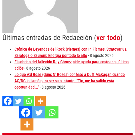
Últimas entradas de Redacción
(
ver todo
)
Crónica de Leyendas del Rock (viernes) con In Flames, Stratovarius,
Saratoga o Saurom: Energía por todo lo alto
- 8 agosto 2026
El sobrino del fallecido Ray Gómez pide ayuda para costear su último
adiós
- 8 agosto 2026
Lo que Axl Rose (Guns N' Roses) confesó a Duff McKagan cuando
AC/DC lo llamó para ser su cantante: "Tío, me ha salido esta
oportunidad..."
- 8 agosto 2026